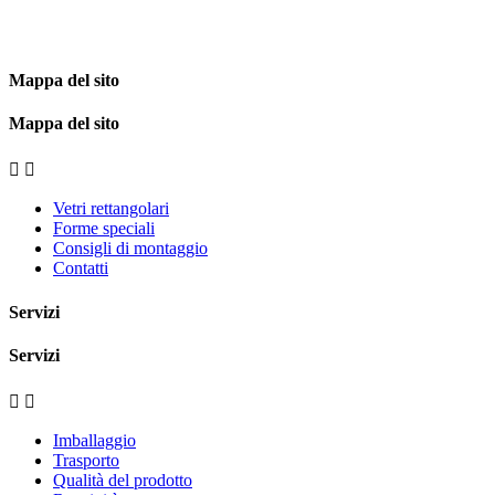
Mappa del sito
Mappa del sito


Vetri rettangolari
Forme speciali
Consigli di montaggio
Contatti
Servizi
Servizi


Imballaggio
Trasporto
Qualità del prodotto