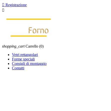

Registrazione

shopping_cart
Carrello
(0)
Vetri rettangolari
Forme speciali
Consigli di montaggio
Contatti