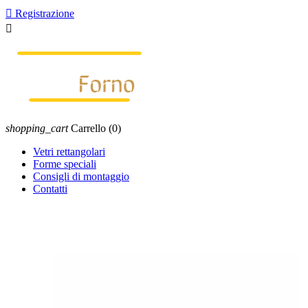

Registrazione

shopping_cart
Carrello
(0)
Vetri rettangolari
Forme speciali
Consigli di montaggio
Contatti