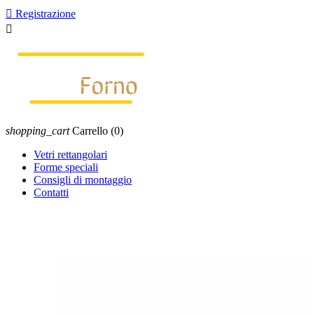

Registrazione

shopping_cart
Carrello
(0)
Vetri rettangolari
Forme speciali
Consigli di montaggio
Contatti