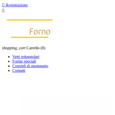

Registrazione

shopping_cart
Carrello
(0)
Vetri rettangolari
Forme speciali
Consigli di montaggio
Contatti