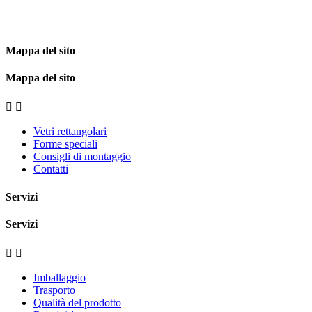
Mappa del sito
Mappa del sito


Vetri rettangolari
Forme speciali
Consigli di montaggio
Contatti
Servizi
Servizi


Imballaggio
Trasporto
Qualità del prodotto