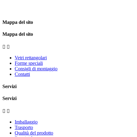
Mappa del sito
Mappa del sito


Vetri rettangolari
Forme speciali
Consigli di montaggio
Contatti
Servizi
Servizi


Imballaggio
Trasporto
Qualità del prodotto