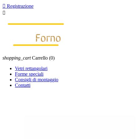

Registrazione

shopping_cart
Carrello
(0)
Vetri rettangolari
Forme speciali
Consigli di montaggio
Contatti