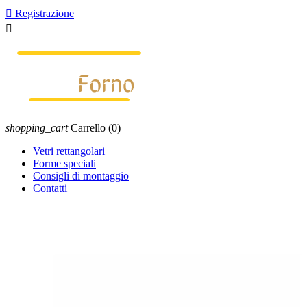

Registrazione

shopping_cart
Carrello
(0)
Vetri rettangolari
Forme speciali
Consigli di montaggio
Contatti