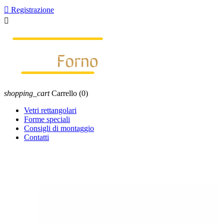

Registrazione

shopping_cart
Carrello
(0)
Vetri rettangolari
Forme speciali
Consigli di montaggio
Contatti