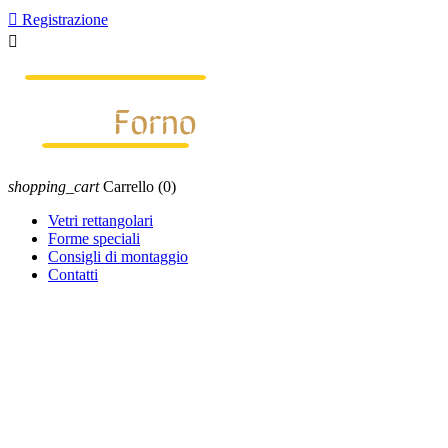

Registrazione

shopping_cart
Carrello
(0)
Vetri rettangolari
Forme speciali
Consigli di montaggio
Contatti