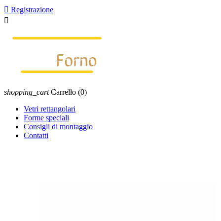

Registrazione

shopping_cart
Carrello
(0)
Vetri rettangolari
Forme speciali
Consigli di montaggio
Contatti