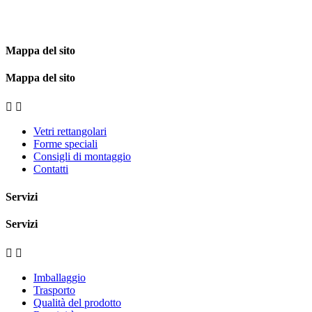
Mappa del sito
Mappa del sito


Vetri rettangolari
Forme speciali
Consigli di montaggio
Contatti
Servizi
Servizi


Imballaggio
Trasporto
Qualità del prodotto