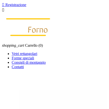

Registrazione

shopping_cart
Carrello
(0)
Vetri rettangolari
Forme speciali
Consigli di montaggio
Contatti