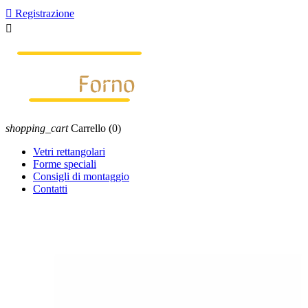

Registrazione

shopping_cart
Carrello
(0)
Vetri rettangolari
Forme speciali
Consigli di montaggio
Contatti