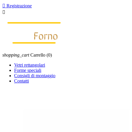

Registrazione

shopping_cart
Carrello
(0)
Vetri rettangolari
Forme speciali
Consigli di montaggio
Contatti