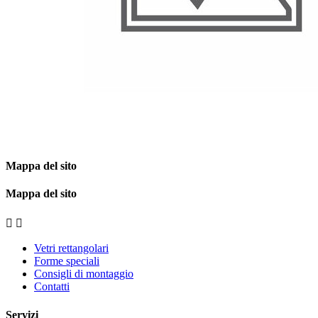
Mappa del sito
Mappa del sito


Vetri rettangolari
Forme speciali
Consigli di montaggio
Contatti
Servizi