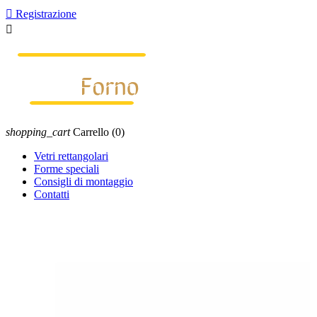

Registrazione

shopping_cart
Carrello
(0)
Vetri rettangolari
Forme speciali
Consigli di montaggio
Contatti