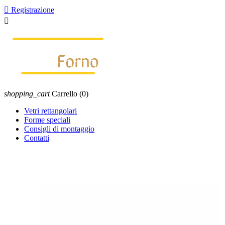

Registrazione

shopping_cart
Carrello
(0)
Vetri rettangolari
Forme speciali
Consigli di montaggio
Contatti