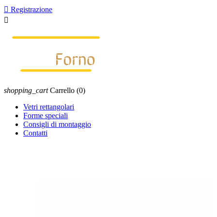

Registrazione

shopping_cart
Carrello
(0)
Vetri rettangolari
Forme speciali
Consigli di montaggio
Contatti