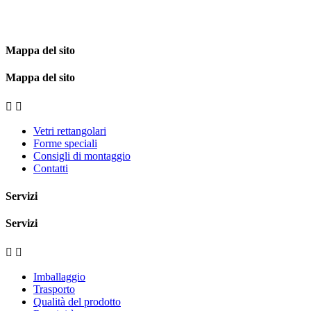
Mappa del sito
Mappa del sito


Vetri rettangolari
Forme speciali
Consigli di montaggio
Contatti
Servizi
Servizi


Imballaggio
Trasporto
Qualità del prodotto