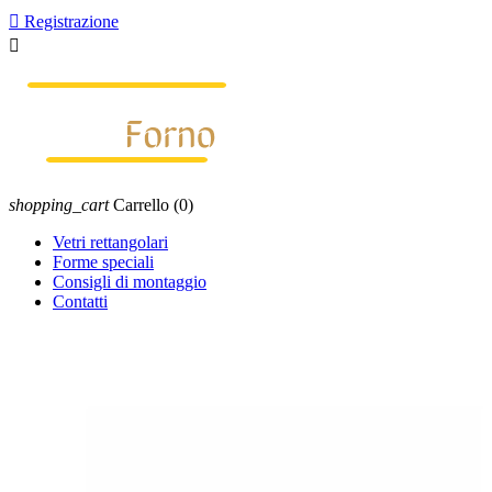

Registrazione

shopping_cart
Carrello
(0)
Vetri rettangolari
Forme speciali
Consigli di montaggio
Contatti