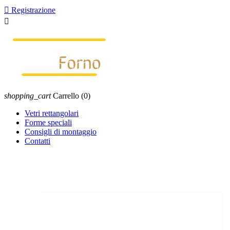

Registrazione

shopping_cart
Carrello
(0)
Vetri rettangolari
Forme speciali
Consigli di montaggio
Contatti