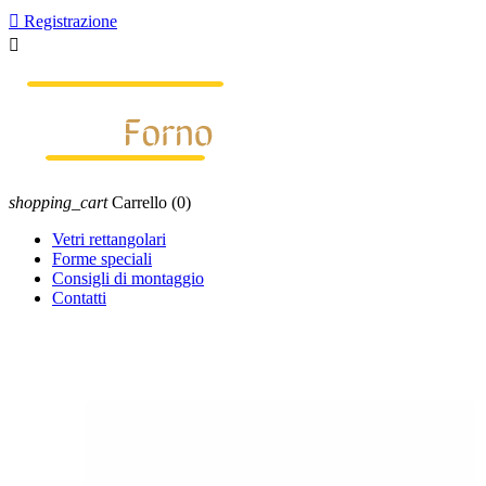

Registrazione

shopping_cart
Carrello
(0)
Vetri rettangolari
Forme speciali
Consigli di montaggio
Contatti