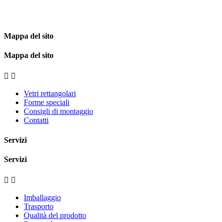
Mappa del sito
Mappa del sito


Vetri rettangolari
Forme speciali
Consigli di montaggio
Contatti
Servizi
Servizi


Imballaggio
Trasporto
Qualità del prodotto