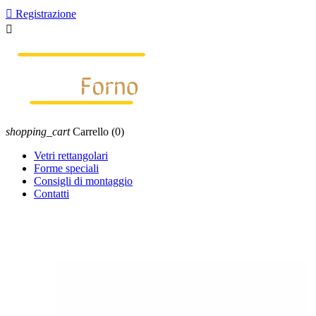

Registrazione

shopping_cart
Carrello
(0)
Vetri rettangolari
Forme speciali
Consigli di montaggio
Contatti