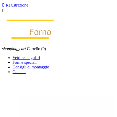

Registrazione

shopping_cart
Carrello
(0)
Vetri rettangolari
Forme speciali
Consigli di montaggio
Contatti